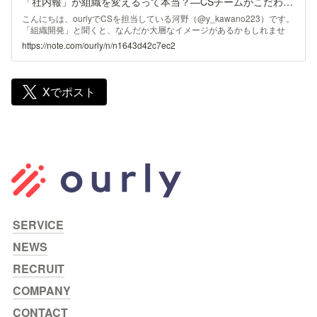
「社内報」が組織を変えるって本当？—CSチームがこだわる【組織開発】のリアル｜ourly（アワリー）公式note
現場の現場監督やってた時代も実はあります。） 私がなぜキャリアの
スタートで「営業」を選んだんのか。 ここには大きく3つ理由がありま
こんにちは、ourlyでCSを担当している河野（@y_kawano223）です。
した。 全ての職種において「営業」は必須スキルだと考えたから
「組織開発」と聞くと、なんだか大層なイメージがあるかもしれませ
ん。 よく「研修をする人？」とか「人事コンサルみたいな感じ？」と
https://note.com/ourly/n/n1643d42c7ec2
言われることがありますが、正直どれも微妙に違います。 ourlyでは、
いわゆるカスタマーサクセス（CS）の業務を「組織開発（OD）」と呼
んでいます。 理由はシンプルで、私たちはクライアントに社内報を導
入して終わり、ではなく、そこから組織全体を巻き込みながら文化を変
Xでポスト
えていくことをゴールにしているからです。 この記事では「ourlyって
どんなふうにCSをやってるの？」という疑
SERVICE
NEWS
RECRUIT
COMPANY
CONTACT