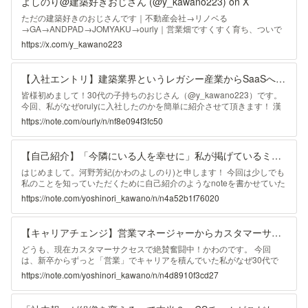
よしのり@建築好きおじさん (@y_kawano223) on X
ただの建築好きのおじさんです｜不動産会社→リノベる
→GA→ANDPAD→JOMYAKU→ourly｜営業畑ですくすく育ち、ついで
にマネジメントもやってました。今はCSやってます。｜サッカー：リ
https://x.com/y_kawano223
ヴァプール・マリノスファン、最近はサウナでととのってます。いつか
サウナをつくりたい。生涯ミッション「今隣の人を幸せにする」
【入社エントリ】建築業界というレガシー産業からSaaSへきた漢が目論む将来の野望｜ourly（アワリー）
皆様初めまして！30代の子持ちのおじさん（@y_kawano223）です。
今回、私がなぜorulyに入社したのかを簡単に紹介させて頂きます！ 漢
の生態 名前：河野 芳紀(yoshinori kawano) 年齢：35歳（2024年8月現
https://note.com/ourly/n/nf8e094f3fc50
在） 出身：愛知県 名古屋市 趣味：サッカー、読書、建築、サウナ、バ
イク 特技：お酒の席での無礼講 特徴：小太りで食べるの好きだが運動
も好き（動けるデブです） 食べることが好きでInstagramに食べ物ばっ
【自己紹介】「今隣にいる人を幸せに」私が掲げているミッションへの想い｜河野芳紀｜河野 芳紀
かのせてます。 本も好きで小説、ビジネス書、漫画など何でも読みま
す。 建築も好きでよく海外の建築を観に行きたいなーと眺めてます。
はじめまして。河野芳紀(かわのよしのり)と申します！ 今回は少しでも
サウナは
私のことを知っていただくために自己紹介のようなnoteを書かせていた
だきました！ 一体どんな人間で、今までどんなことをどんな思いを持
https://note.com/yoshinori_kawano/n/n4a52b1f76020
ってしてきたか、そして今後はどんなことをしたいか。について書かせ
ていただきます。 どんな人間なのか -生態- 名前：河野 芳紀(yoshinori
kawano) 年齢：35歳（2024年現在） 出身：愛知県 名古屋市 趣味：サ
【キャリアチェンジ】営業マネージャーからカスタマーサクセスへ-30代でキャリアを変えた漢-｜河野 芳紀
ッカー、読書、建築、バイク、古着 特技：お酒の席での無礼講 特徴：
小太りで食べるの好きだが運動も好き（動けるデブです） -キャリア- 不
どうも、現在カスタマーサクセスで絶賛奮闘中！かわのです。 今回
動産会社：6年
は、新卒からずっと「営業」でキャリアを積んでいた私がなぜ30代で
「カスタマーサクセス」にキャリアを変えたのか。その理由を皆さまに
https://note.com/yoshinori_kawano/n/n4d8910f3cd27
お話しさせてください！ 少しだけ長い記事ですが是非皆さまコメント
お待ちしてます！ キャリアのスタートをなぜ「営業」にしたのか 私の
キャリアのスタートは不動産会社での「営業」でした。 （リフォーム