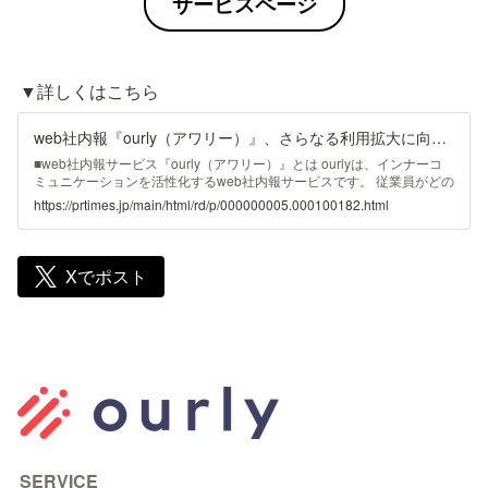
サービスページ
▼詳しくはこちら
web社内報『ourly（アワリー）』、さらなる利用拡大に向けてSAML認証によるSSO（シングルサインオン）に対応
■web社内報サービス『ourly（アワリー）』とは ourlyは、インナーコ
ミュニケーションを活性化するweb社内報サービスです。 従業員がどの
記事をどのくらい見たかといった細かいデータ分析の機能により、会社
https://prtimes.jp/main/html/rd/p/000000005.000100182.html
からのメッセージがどのグループにどこまで伝わっているのか、誰に伝
わったのかまで可視化します。 「伝える」から「伝わる」へ。ここが
ourlyによる社内報の大きなDX、価値転換です。 ...
Xでポスト
SERVICE