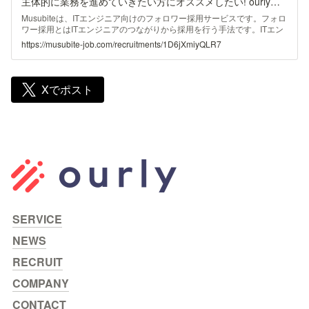
主体的に業務を進めていきたい方にオススメしたい! ourlyのエンジニア組織の魅力をお伝えします! - 神本直人のトークテーマ | Musubite
Musubiteは、ITエンジニア向けのフォロワー採用サービスです。フォロ
ワー採用とはITエンジニアのつながりから採用を行う手法です。ITエン
ジニアはSNS・技術ブログ・勉強会といったさまざまな機会から外部の
https://musubite-job.com/recruitments/1D6jXmiyQLR7
ITエンジニアとの接点を有しております。そのつながりからカジュアル
に話をして自社を紹介する仕組みを提供いたします。
Xでポスト
SERVICE
NEWS
RECRUIT
COMPANY
CONTACT