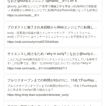
なおと@ourlyエンジニア (@naoto__911) on X
@ourly_jpのBEエンジニア/高専で機械工学を専攻→SUBARUで実験屋
→ 未経験からWebエンジニアに転職/Ruby/Rails/何歳になっても好奇心
を羅針盤に航海する人生を歩みたい/サイエンスとサウナをこよなく愛
https://x.com/naoto__911
する男
プロダクトに魅了され未経験からWebエンジニアに転職した話｜ourly（アワリー）
ourly：従業員の目線が揃うインナーメディア・プラットフォーム
ourly（アワリー）はインナーコミュニケーションを可視化するプラッ
トフォーム。全く新しい分析型のweb社内報CMSです。 service.ourly.jp
https://note.com/ourly/n/na55720445cbc
ourlyメンバーインタビュー第4弾。今回は、エンジニア職として2023年
に入社した神本（@naoto__911 ）。転職理由や、ourlyで働いて感じて
いることをお伺いしました！ 神本 直人 Naoto Kamimoto 1997年山口
サイエンスし続けるため / why in ourly?｜なおと@ourlyエンジニア
県生まれ。高専卒業後、新卒で大手自動車会社SUBARUに入社し、開
発車の燃費・排ガスを評価する部署に所属。
こんにちは! ourly株式会社でバックエンドエンジニアをしている神本で
す! この記事では、僕が「なぜourlyではたらいているのか?/why in
ourly?」について改めて整理して言語化しましたのでぜひ読んでみてく
https://note.com/naoto__911/n/na8f6900b2711
ださい! ourlyバトンリレー2024の記事です。 前回は先輩エンジニアの
ひろきさんがエンジニアとして稼ぐための個人的見解を書いてくれまし
た。まだ読まれてない方は是非読んでください! そして、今回が最終回
プルリクオープンまでの時間が9分の1に。15名でFourKeys向上に向き合うourlyの取り組みとは？
で記念すべきトリを務めさせていただきます! この記事の結論 「なぜ
ourlyではたらいているのか?/why in ourly?」の結論ですが、「Webエン
プルリクオープンオープンまでの時間が9分の1に。15名でFourKeys向
上に向き合うourlyの取り組みとは？
https://blog.findy-team.io/posts/intereview_ourly/