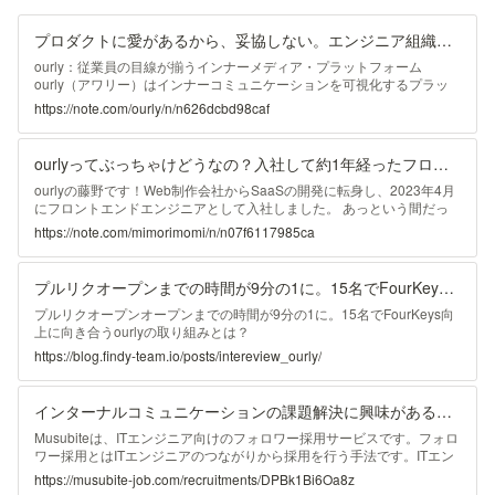
プロダクトに愛があるから、妥協しない。エンジニア組織の文化とは？｜ourly（アワリー）
ourly：従業員の目線が揃うインナーメディア・プラットフォーム
ourly（アワリー）はインナーコミュニケーションを可視化するプラッ
トフォーム。全く新しい分析型のweb社内報CMSです。 service.ourly.jp
https://note.com/ourly/n/n626dcbd98caf
ourlyメンバーインタビュー第6弾。今回は、フロントエンドエンジニア
として2023年に入社した藤野。転職理由や、ourlyで働いて感じるやり
がい、カルチャーについて伺いしました！ 藤野 未森 Mimori Fujino
ourlyってぶっちゃけどうなの？入社して約1年経ったフロントエンドエンジニアが感じたこと｜藤野未森
1996年東京生まれ。Webデザインの専門学校卒業後はWeb制作会社に
新卒入社。コーポレートサイトやLPの受託開発、自社のE
ourlyの藤野です！Web制作会社からSaaSの開発に転身し、2023年4月
にフロントエンドエンジニアとして入社しました。 あっという間だっ
たような長かったような約1年が経った今、改めてourlyで何を考え感じ
https://note.com/mimorimomi/n/n07f6117985ca
たのかを3つ書いてみようと思います。 ourlyに興味を持ってくださった
方、この記事を見てくださった方に少しでも組織の雰囲気をお伝えでき
れば嬉しいです。 ourlyバトンリレー2024の記事です。 前回は新卒バッ
プルリクオープンまでの時間が9分の1に。15名でFourKeys向上に向き合うourlyの取り組みとは？
クエンドエンジニアのつっちーが「この人のもとで働きたい！」〜私が
新卒でSaaS系スタートアップを選んだ理由〜を書いてくれました。 次
プルリクオープンオープンまでの時間が9分の1に。15名でFourKeys向
回はバックエンドエンジニア
上に向き合うourlyの取り組みとは？
https://blog.findy-team.io/posts/intereview_ourly/
インターナルコミュニケーションの課題解決に興味があるエンジニアの方！カジュアルにお話ししましょう。 - 藤野未森のトークテーマ | Musubite
Musubiteは、ITエンジニア向けのフォロワー採用サービスです。フォロ
ワー採用とはITエンジニアのつながりから採用を行う手法です。ITエン
ジニアはSNS・技術ブログ・勉強会といったさまざまな機会から外部の
https://musubite-job.com/recruitments/DPBk1Bi6Oa8z
ITエンジニアとの接点を有しております。そのつながりからカジュアル