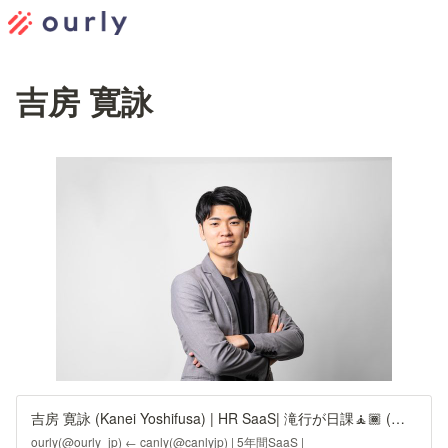
吉房 寛詠
吉房 寛詠 (Kanei Yoshifusa) | HR SaaS| 滝行が日課🧘🏾 (@kanei_yoshifusa) on X
ourly(@ourly_jp) ← canly(@canlyjp) | 5年間SaaS |