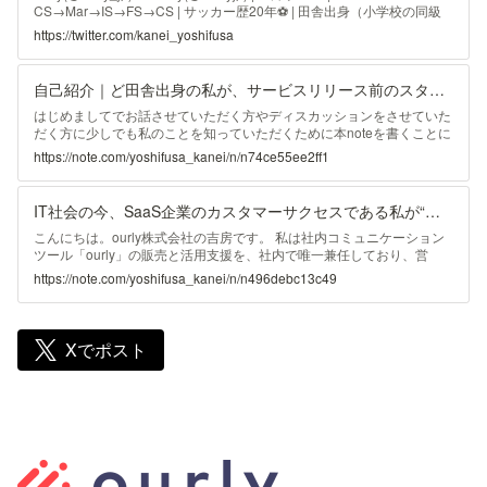
CS→Mar→IS→FS→CS | サッカー歴20年⚽️ | 田舎出身（小学校の同級
生は4人） | 新規事業2社経験中 | 趣味：soccer/MMA/fashion/Gym/油絵
https://twitter.com/kanei_yoshifusa
自己紹介｜ど田舎出身の私が、サービスリリース前のスタートアップ企業に入った理由とは｜吉房 寛詠(よしふさ かんえい)
はじめましてでお話させていただく方やディスカッションをさせていた
だく方に少しでも私のことを知っていただくために本noteを書くことに
しました。 後述しますが、ourly株式会社という会社で、インナーコミ
https://note.com/yoshifusa_kanei/n/n74ce55ee2ff1
ュニケーションプラットフォーム『ourly』のセールス・CSを担ってお
ります。 自己紹介に加え、なぜourlyに参画したのか、ourlyでどんなこ
とを成し遂げたいのかを書かせていただきました。 少しでも僕を知っ
IT社会の今、SaaS企業のカスタマーサクセスである私が“訪問出張”にこだわる理由｜吉房 寛詠(よしふさ かんえい)
てもらい、ourlyに興味を持っていただけたら嬉しいです。 ※2023年4月
からourly株式会社が2期目に🎉 作期はセールスをメインでやっておりま
こんにちは。ourly株式会社の吉房です。 私は社内コミュニケーション
したが、今期から50%の工数
ツール「ourly」の販売と活用支援を、社内で唯一兼任しており、営
業・カスタマーサクセスの2種を経験をもとに、表題のテーマで執筆し
https://note.com/yoshifusa_kanei/n/n496debc13c49
てみました。ご一読いただけますと幸いです。 この記事はourlyバトン
リレー2024の記事になります。 前回はIS小猿さんが弊社のバリュー浸
透施策について解説してくれました。読了して、結局運営だけではなく
全部署横断で施策実行することが重要だと学びましたね…ﾒﾓﾒﾓ📝 次回
Xでポスト
は、真冬でも半袖、頼れる開発チームリーダーの相澤さんが、記事を執
筆してくれますので、期待してくださいね。