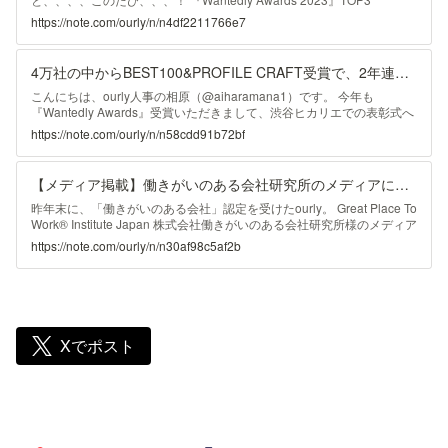
Episodesに選出されました!!!!! FUZE2023 | 採用と組織づくりをリード
https://note.com/ourly/n/n4df2211766e7
するイベント by Wantedly これからの組織づくりを担うリーダーたちに
スポットライトを当てる、ウォンテッドリー主催の1DAYイベント
「FUZE2023」 fuze.wantedly.com やった〜〜〜〜👏👏👏 39,000社を超
4万社の中からBEST100&PROFILE CRAFT受賞で、2年連続登壇『Wantedly Awards 2024』｜ourly（アワリー）公式note
えるWantedly登録企業の中からノミネートいただきました。 Want
こんにちは、ourly人事の相原（@aiharamana1）です。 今年も
『Wantedly Awards』受賞いただきまして、渋谷ヒカリエでの表彰式へ
参加してきました。 今回はBEST100選出とともに、PROFILE CRAFT
https://note.com/ourly/n/n58cdd91b72bf
賞もいただいております🏆 FUZE2024 | 採用と組織づくりをリードする
イベント by Wantedly 10月9日に渋谷ヒカリエホールにて開催。これか
らの組織づくりを担うリーダーたちにスポットライトを当てる、ウォン
【メディア掲載】働きがいのある会社研究所のメディアに、インタビュー記事が掲載されました。｜ourly（アワリー）
テッドリー主 fuze.wantedly.com 昨年の表彰はこちら↓ BEST100選出
PROFI
昨年末に、「働きがいのある会社」認定を受けたourly。 Great Place To
Work® Institute Japan 株式会社働きがいのある会社研究所様のメディア
に、人事 相原のインタビューが掲載されました。 働きがい認定企業交
https://note.com/ourly/n/n30af98c5af2b
流会を密着取材！ 「働きがい認定」はブランディングにどう活かせる
の？｜働きがいのある会社（Great Place To Work® Institute Japan）
Great Place To Work®は、世界約150ヶ国で従業員意識調査を行い、調
査結果をもとに毎年「働きがいのある会 hatarakigai.info
Xでポスト