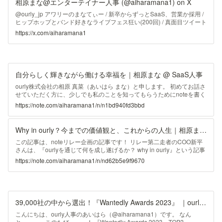
相原まな@エンターテイナー人事 (@aiharamana1) on X
@ourly_jp アワリーのまなてぃー / 新卒からずっとSaaS、営業か採用 /
ヒップホップとバンド好きなライブフェス狂い(200回) / 真面目ツイート
少なめ、ESFPエンターテイナー
https://x.com/aiharamana1
自分らしく輝きながら働ける幸福を｜相原まな @ SaaS人事
ourly株式会社の相原 真菜（あいはら まな）と申します。 初めてお話さ
せていただく方に、少しでも私のことを知ってもらうためにnoteを書く
ことにしました。今までの人生や価値観など書いたので、是非最後まで
https://note.com/aiharamana1/n/n1bd940fd3bbd
お付き合いください！ 基本情報 出身：秋田県由利本荘市。練馬と新潟
にも住んでました。 趣味：ヨガ、洋画、お酒、音楽。ライブとフェス
は200回行きました。 フェス会場でビール片手に音楽聴くのが大好きで
Why in ourly？今までの価値観と、これからの人生｜相原まな @ ourly人事
す🍺 性格：我ながら、明るく楽しい性格をしています。
MBTI（16Personalities）：ESFPエンターテイナー エニアグラム：楽
この記事は、noteリレー企画の記事です！ リレー第二走者のCOO新平
天家 クリフトストレングス：社交性、ポ
さんは、『ourlyを通じて何を成し遂げるか？ why in ourly』という記事
を書いてくれました。次は…ビバ！同世代！のりまつ（@nori_ourly）
https://note.com/aiharamana1/n/nd62b5e9f9670
にバトンを渡します。 ourly（アワリー）というSaaS企業で人事をして
おります、あいはら（@aiharamana1）です。 今日は、弊社のVALUE
の1つ【“はたらく”にこだわろう / Why in ourly？】についてお話ししま
す。このVALUEは採用面接で毎度伺う内容ですが、意図としては志望
動機を聞きたいわけではなく、価値観や人生を伺います。
39,000社の中から選出！『Wantedly Awards 2023』 ｜ourly（アワリー）
こんにちは、ourly人事のあいはら（@aiharamana1）です。 なん
と、、、、このたび、、、！ 『Wantedly Awards 2023』TOP3