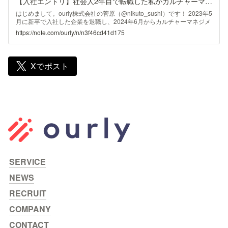
【入社エントリ】社会人2年目で転職した私がカルチャーマネジメント集団に惚れている理由｜ourly（アワリー）
はじめまして。ourly株式会社の菅原（@nikuto_sushi）です！ 2023年5
月に新卒で入社した企業を退職し、2024年6月からカルチャーマネジメ
ントSaaS コンサルティングセールス（FS）・組織開発（CS）メンバ
https://note.com/ourly/n/n3f46cd41d175
ーとして、ourly株式会社に入社しました！ ourlyってどんな会社なんだ
ろう？どんな人が働いてるんだろう？ 新卒2年目の転職ってぶっちゃけ
どうなの？ このような方に少しでも役に立つ情報が届けられればと思
います！ 海外旅行を趣味と言いたい所存。イギリス1人旅いったときの
Xでポスト
写真です。 簡単な自己紹介 生まれも育ちも東京です。高校は地元の都
立高校
SERVICE
NEWS
RECRUIT
COMPANY
CONTACT